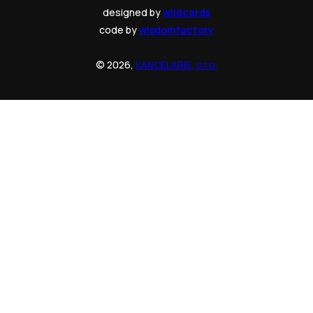
designed by
wildcards
code by
wisdomfactory
© 2026,
KANCELARIE, s.r.o.