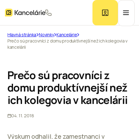
Hlavná stránka
Novinky
Kancelárie
Prečo sú pracovníci z domu produktívnejší než ich kolegovia v
Ponuka kancelárií
kancelárii
Prieskum trhu
Prečo sú pracovníci z
domu produktívnejší než
Kontakt
ich kolegovia v kancelárii
Inzerát
04. 11. 2018
Výskum odhalil, že zamestnanci v