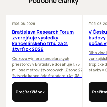
Podobné články
KANCELÁRIE
KANCELÁRIE
06. 08. 2026
05. 08. 2
Bratislava Research Forum
V Česku
zverejňuje výsledky
budovy 
kancelárskeho trhu za 2.
počas v
štvrťrok 2026
Dlhá vlna
Celková výmera kancelárskych
vonkajších
priestorov v Bratislave dosahuje 1,75
tropické dn
milióna metrov štvorcových. Z toho 22
stavby v Č
% tvoria kancelárie štandardu A+, 38...
Prečítať článok
Prečíta