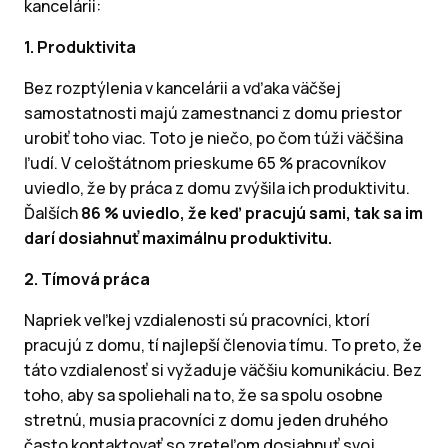
kancelárii:
1. Produktivita
Bez rozptýlenia v kancelárii a vďaka väčšej
samostatnosti majú zamestnanci z domu priestor
urobiť toho viac. Toto je niečo, po čom túži väčšina
ľudí. V celoštátnom prieskume 65 % pracovníkov
uviedlo, že by práca z domu zvýšila ich produktivitu.
Ďalších
86 % uviedlo, že keď pracujú sami, tak sa im
darí dosiahnuť maximálnu produktivitu.
2. Tímová práca
Napriek veľkej vzdialenosti sú pracovníci, ktorí
pracujú z domu, tí najlepší členovia tímu. To preto, že
táto vzdialenosť si vyžaduje väčšiu komunikáciu. Bez
toho, aby sa spoliehali na to, že sa spolu osobne
stretnú, musia pracovníci z domu jeden druhého
často kontaktovať so zreteľom dosiahnuť svoj