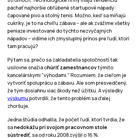
páchať najhoršie obľúbené startupové nápady:
čapované pivo a stolný tenis. Možno, keď sa míňajú
cukríky, je to na chvíľu zábava – ale ak zvážime všetky
peniaze investované do týchto nezvyčajných
nápadov – vidíme ich zmysluplný prínos pre ľudí, ktorí
tam pracujú?
Pýtam sa, prečo sa zakladatelia spoločností tak
usilovne snažia o
húriť zamestnancov
týmito
kancelárskymi "výhodami." Rozumiem, že cieľom je
vytvoriť spoluprácu a zábavu. Ale som presvedčený,
že tým dosiahnu viac škody než úžitku. A výsledky
výskumu
potvrdili, že tento problém sa ďalej
zhoršuje.
Jedna štúdia odhalila, že počet ľudí, ktorí tvrdia, že
sa
nedokážu pri svojom pracovnom stole
sústrediť
, sa od roku 2008 zvýšil o 16 %.