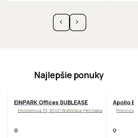
Najlepšie ponuky
TOP
ODPORÚČAME
TOP
NOVIN
EINPARK Offices SUBLEASE
Apollo Bu
Einsteinova 33, 85101 Bratislava-Petržalka
Prievozská