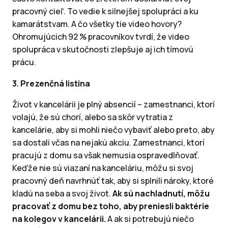
pracovný cieľ. To vedie k silnejšej spolupráci a ku
kamarátstvam. A čo všetky tie video hovory?
Ohromujúcich 92 % pracovníkov tvrdí, že video
spolupráca v skutočnosti zlepšuje aj ich tímovú
prácu.
3. Prezenčná listina
Život v kancelárii je plný absencií – zamestnanci, ktorí
volajú, že sú chorí, alebo sa skôr vytratia z
kancelárie, aby si mohli niečo vybaviť alebo preto, aby
sa dostali včas na nejakú akciu. Zamestnanci, ktorí
pracujú z domu sa však nemusia ospravedlňovať.
Keďže nie sú viazaní na kanceláriu, môžu si svoj
pracovný deň navrhnúť tak, aby si splnili nároky, ktoré
kladú na seba a svoj život.
Ak sú nachladnutí, môžu
pracovať z domu bez toho, aby preniesli baktérie
na kolegov v kancelárii.
A ak si potrebujú niečo