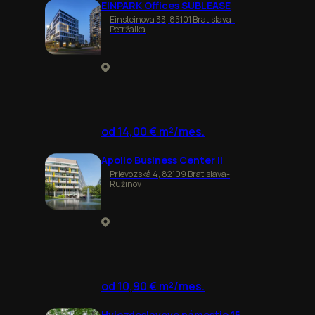
EINPARK Offices SUBLEASE
Einsteinova 33, 85101 Bratislava-
Petržalka
od 14,00 € m²/mes.
Apollo Business Center II
Prievozská 4, 82109 Bratislava-
Ružinov
od 10,90 € m²/mes.
Hviezdoslavovo námestie 15