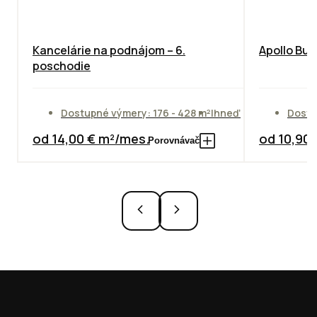
Kancelárie na podnájom – 6.
Apollo Bus
poschodie
Dostupné výmery: 176 - 428 m²
Ihneď
Dostu
od 14,00 € m²/mes.
od 10,90
Porovnávač