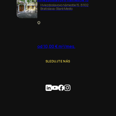
Hviezdoslavovo námestie 15, 81102
Bratislava-Staré Mesto
od 10,00 € m²/mes.
SLEDUJTE NÁS