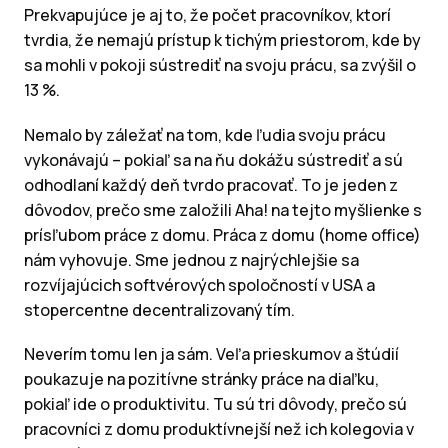
Prekvapujúce je aj to, že počet pracovníkov, ktorí
tvrdia, že nemajú prístup k tichým priestorom, kde by
sa mohli v pokoji sústrediť na svoju prácu, sa zvýšil o
13 %.
Nemalo by záležať na tom, kde ľudia svoju prácu
vykonávajú – pokiaľ sa na ňu dokážu sústrediť a sú
odhodlaní každý deň tvrdo pracovať. To je jeden z
dôvodov, prečo sme založili Aha! na tejto myšlienke s
prísľubom práce z domu. Práca z domu (home office)
nám vyhovuje. Sme jednou z najrýchlejšie sa
rozvíjajúcich softvérových spoločností v USA a
stopercentne decentralizovaný tím.
Neverím tomu len ja sám. Veľa prieskumov a štúdií
poukazuje na pozitívne stránky práce na diaľku,
pokiaľ ide o produktivitu. Tu sú tri dôvody, prečo sú
pracovníci z domu produktívnejší než ich kolegovia v