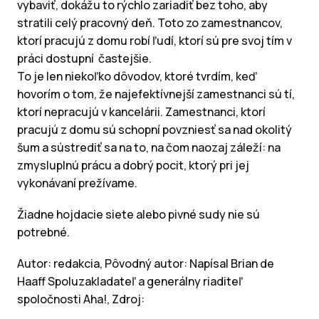
vybaviť, dokážu to rýchlo zariadiť bez toho, aby
stratili celý pracovný deň. Toto zo zamestnancov,
ktorí pracujú z domu robí ľudí, ktorí sú pre svoj tím v
práci dostupní častejšie.
To je len niekoľko dôvodov, ktoré tvrdím, keď
hovorím o tom, že najefektívnejší zamestnanci sú tí,
ktorí nepracujú v kancelárii. Zamestnanci, ktorí
pracujú z domu sú schopní povzniesť sa nad okolitý
šum a sústrediť sa na to, na čom naozaj záleží: na
zmysluplnú prácu a dobrý pocit, ktorý pri jej
vykonávaní prežívame.
Žiadne hojdacie siete alebo pivné sudy nie sú
potrebné.
Autor: redakcia, Pôvodný autor: Napísal Brian de
Haaff Spoluzakladateľ a generálny riaditeľ
spoločnosti Aha!, Zdroj: